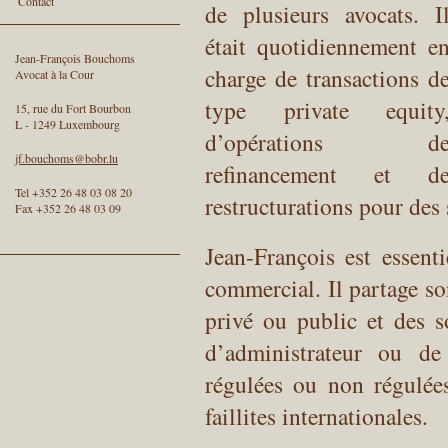
Contact
de plusieurs avocats. I
était quotidiennement e
Jean-François Bouchoms
charge de transactions d
Avocat à la Cour
type private equity
15, rue du Fort Bourbon
L - 1249 Luxembourg
d’opérations d
jf.bouchoms@bobr.lu
refinancement et d
Tel +352 26 48 03 08 20
restructurations pour des
Fax +352 26 48 03 09
Jean-François est essenti
commercial. Il partage son
privé ou public et des so
d’administrateur ou de
régulées ou non régulées
faillites internationales.