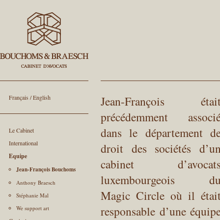
Français
/
English
Jean-François étai
précédemment associ
dans le département d
Le Cabinet
International
droit des sociétés d’u
Equipe
cabinet d’avocat
Jean-François Bouchoms
luxembourgeois d
Anthony Braesch
Magic Circle où il étai
Stéphanie Mal
responsable d’une équip
We support art